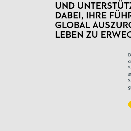
UND UNTERSTÜT
DABEI, IHRE FÜ
GLOBAL AUSZUR
LEBEN ZU ERWE
D
a
S
s
S
g