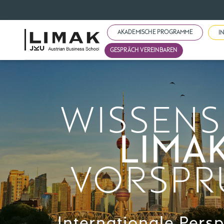
AKADEMISCHE PROGRAMME
I
GESPRÄCH VEREINBAREN
WISSENS
LIMA
VORSPR
Internationale Persp