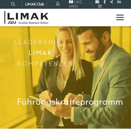
LINZ
,
LIMAK Club
WIEN
LEADERSHIP
LIMAK
KOMPETENZEN
Führungskräfteprogramm