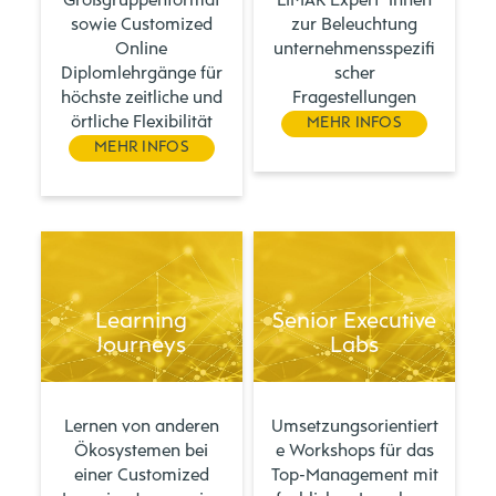
Großgruppenformat
LIMAK Expert*innen
sowie Customized
zur Beleuchtung
Online
unternehmensspezifi
Diplomlehrgänge für
scher
höchste zeitliche und
Fragestellungen
örtliche Flexibilität
MEHR INFOS
MEHR INFOS
Learning
Senior Executive
Journeys
Labs
Lernen von anderen
Umsetzungsorientiert
Ökosystemen bei
e Workshops für das
einer Customized
Top-Management mit