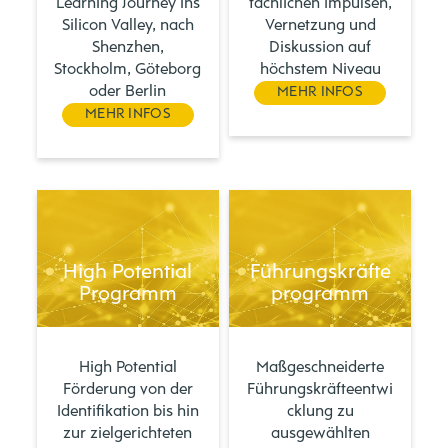
Learning Journey ins
fachlichen Impulsen,
Silicon Valley, nach
Vernetzung und
Shenzhen,
Diskussion auf
Stockholm, Göteborg
höchstem Niveau
oder Berlin
MEHR INFOS
MEHR INFOS
High Potential
Führungskräfte
Programm
programm
High Potential
Maßgeschneiderte
Förderung von der
Führungskräfteentwi
Identifikation bis hin
cklung zu
zur zielgerichteten
ausgewählten