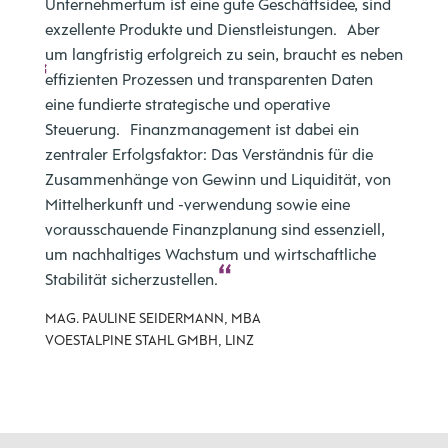
des
Unternehmertum ist eine gute Geschäftsidee, sind
Untern
exzellente Produkte und Dienstleistungen. Aber
volati
chten
um langfristig erfolgreich zu sein, braucht es neben
wird d
ktiv.
effizienten Prozessen und transparenten Daten
wichti
eine fundierte strategische und operative
MAG. 
Steuerung. Finanzmanagement ist dabei ein
Y
IFN HO
zentraler Erfolgsfaktor: Das Verständnis für die
Zusammenhänge von Gewinn und Liquidität, von
Mittelherkunft und -verwendung sowie eine
vorausschauende Finanzplanung sind essenziell,
um nachhaltiges Wachstum und wirtschaftliche
Stabilität sicherzustellen.
MAG. PAULINE SEIDERMANN, MBA
VOESTALPINE STAHL GMBH, LINZ