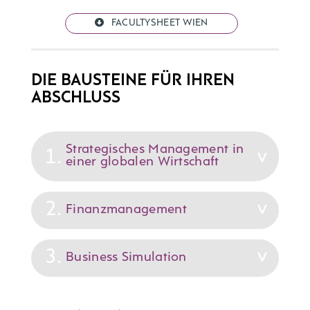
FACULTYSHEET WIEN
DIE BAUSTEINE FÜR IHREN
ABSCHLUSS
Strategisches Management in
1.
einer globalen Wirtschaft
2.
Gruppenbildung- und Dynamik,
Finanzmanagement
Teamentwicklung
Personalmaßnahmen zur besseren
3.
Bilanzierung und
Business Simulation
Erfüllung organisationaler Ziele
betriebswirtschaftliche Analyse von
Personalauswahl, -einführung, -
Jahresabschlüssen anhand von
entwicklung und -beurteilung sowie
Kennzahlen
Unternehmensführung unter