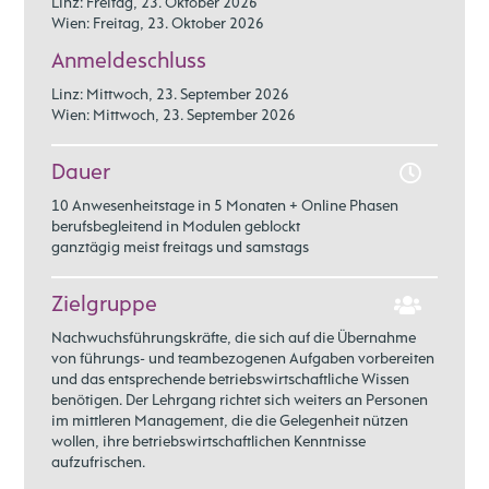
Netzwerkevents und regelmäßigen Wissen-
Linz: Freitag, 23. Oktober 2026
in Gesprächen mit Top-Manager*innen tiefe
klassischen Managementbereichen. Der
Wien: Freitag, 23. Oktober 2026
und Erfahrungsaustausch.
Einblicke in die Erfolgsstrategien
Bogen spannt sich von der Entwicklung
internationaler Unternehmen und haben die
strategischer Ziele bis zur Steuerung über
Anmeldeschluss
Mehr Informationen zum LIMAK Club
hier
.
einzigartige Gelegenheit, andere Kulturen
Kennzahlen und dem Einsatz der
Linz: Mittwoch, 23. September 2026
zu erleben.
Mitarbeiter*innen als wichtigste Ressource.
Wien: Mittwoch, 23. September 2026
Besonders im Wirtschaftsplanspiel wird
Mehr zu unseren Study Trips
hier
.
Unternehmensführung integrativ und unter
Dauer
dynamischen Wettbewerbsbedingungen
simuliert.
10 Anwesenheitstage in 5 Monaten + Online Phasen
berufsbegleitend in Modulen geblockt
ganztägig meist freitags und samstags
Zielgruppe
Nachwuchsführungskräfte, die sich auf die Übernahme
von führungs- und teambezogenen Aufgaben vorbereiten
und das entsprechende betriebswirtschaftliche Wissen
benötigen. Der Lehrgang richtet sich weiters an Personen
im mittleren Management, die die Gelegenheit nützen
wollen, ihre betriebswirtschaftlichen Kenntnisse
aufzufrischen.