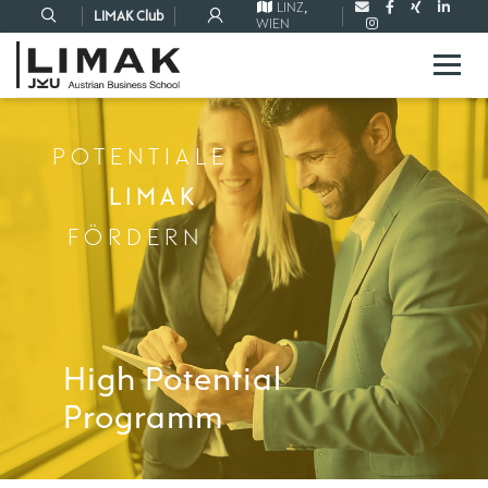
LINZ
,
LIMAK Club
WIEN
POTENTIALE
LIMAK
FÖRDERN
High Potential
Programm