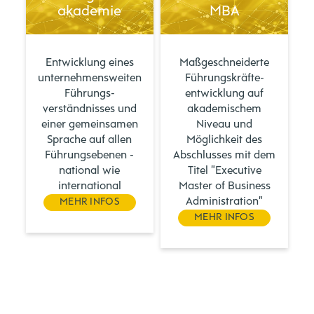
akademie
MBA
Entwicklung eines
Maßgeschneiderte
unternehmensweiten
Führungs­kräfte­
Führungs­
entwicklung auf
verständnisses und
akademischem
einer gemeinsamen
Niveau und
Sprache auf allen
Möglichkeit des
Führungsebenen -
Abschlusses mit dem
national wie
Titel "Executive
international
Master of Business
Administration"
MEHR INFOS
MEHR INFOS