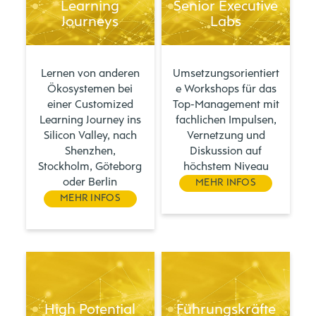
Learning
Senior Executive
Journeys
Labs
Lernen von anderen
Umsetzungsorientiert
Ökosystemen bei
e Workshops für das
einer Customized
Top-Management mit
Learning Journey ins
fachlichen Impulsen,
Silicon Valley, nach
Vernetzung und
Shenzhen,
Diskussion auf
Stockholm, Göteborg
höchstem Niveau
oder Berlin
MEHR INFOS
MEHR INFOS
High Potential
Führungskräfte