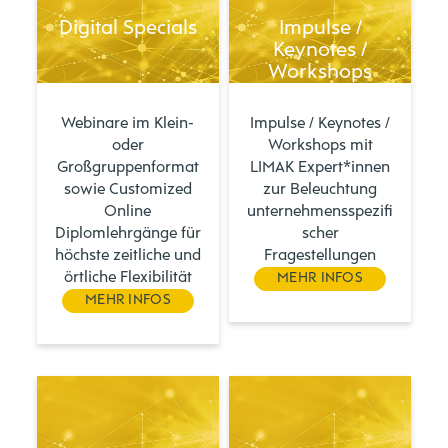
Digital Specials
Impulse /
Keynotes /
Workshops
Webinare im Klein-
Impulse / Keynotes /
oder
Workshops mit
Großgruppenformat
LIMAK Expert*innen
sowie Customized
zur Beleuchtung
Online
unternehmensspezifi
Diplomlehrgänge für
scher
höchste zeitliche und
Fragestellungen
örtliche Flexibilität
MEHR INFOS
MEHR INFOS