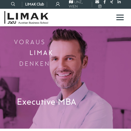
LINZ
,
LIMAK Club
WIEN
VORAUS
LIMAK
DENKEN
Executive MBA