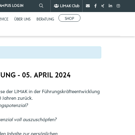
LIMAK Club
AMPUS LOGIN
SHOP
RVICE
ÜBER UNS
BERATUNG
NG - 05. APRIL 2024
rtise der LIMAK in der Führungskräfteentwicklung
 Jahren zurück.
ngspotenzial?
enzial voll auszuschöpfen?
n Inhalte zur persönlichen