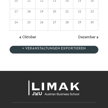
10
11
12
13
14
15
16
17
18
19
20
21
22
23
24
25
26
27
28
29
30
«
Oktober
Dezember
»
+ VERANSTALTUNGEN EXPORTIEREN