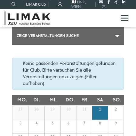
LINZ
,
LIMAK Club
WIEN
VERANSTALTUNGEN
ZEIGE VERANSTALTUNGEN SUCHE
SUCHE
UND
ANSICHTEN,
NAVIGATION
Keine passenden Veranstaltungen gefunden
für Club. Bitte versuchen Sie alle
Veranstaltungen anzuzeigen (Filter
aufheben).
KALENDER
MO.
DI.
MI.
DO.
FR.
SA.
SO.
VON
Kalender
27
28
29
30
31
1
2
VERANSTALTUNGEN
von
Veranstaltungen
3
4
5
6
7
8
9