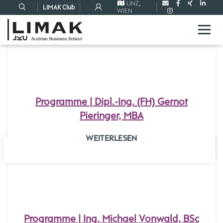
LINZ
,
LIMAK Club
WIEN
04
AUG.
Programme | Dipl.-Ing. (FH) Gernot
Pieringer, MBA
WEITERLESEN
31
JULI
Programme | Ing. Michael Vonwald, BSc