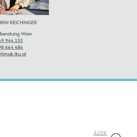
HRIN REICHINGER
beratung Wien
69 944 155
98 664 486
limak.jku.at
ÄLTER