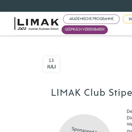
AKADEMISCHE PROGRAMME
I
GESPRÄCH VEREINBAREN
13
JULI
LIMAK Club Stip
De
Di
We
zu