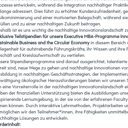
ozesse entwickeln, während die Integration nachhaltiger Praktik
lange adressiert. Dies führt zu erhöhter Kundenzufriedenheit, ges
sikominimierung und einer motivierten Belegschaft, während sie
füllen und zu einer nachhaltigen Zukunft beitragen.
shalb ist es uns wichtig die nachhaltige Innovationslandschaft
klusive Teilstipendien für unsere Executive MBA-Programme Inn
stainable Business and the Circular Economy
in diesem Bereich v
legenheit für aufstrebende Führungskräfte, ihr Wissen und ihre 
schäft und Kreislaufwirtschaft zu vertiefen.
sere Stipendienprogramme sind darauf ausgerichtet, talentierte 
reit sind, neue Wege zu gehen und nachhaltige Innovationen vo
sbildung in nachhaltigen Geschäftsstrategien, der Implementieru
wältigung ökologischer Herausforderungen bieten wir unseren S
 eine Vorreiterrolle in der nachhaltigen Innovationslandschaft
ben der finanziellen Unterstützung bieten die Ausbildungen uns
spirierende Lernumgebung, in der sie von der erfahrenen Facul
rnen können. Durch interaktive Lehrmethoden, Projektarbeiten
möglichen wir den Teilnehmer*innen, ihre Fähigkeiten unmittelb
chhaltige Lösungen zu entwickeln.
rderinhalt: