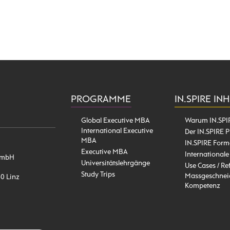
PROGRAMME
IN.SPIRE IN
Global Executive MBA
Warum IN.SPI
International Executive
Der IN.SPIRE P
MBA
IN.SPIRE Form
Executive MBA
Internationale
l GmbH
Universitätslehrgänge
Use Cases / Re
Study Trips
Massgeschneid
40 Linz
Kompetenz