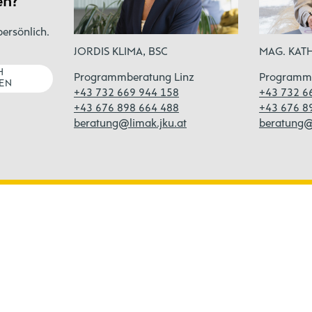
en?
persönlich.
MAG. KAT
JORDIS KLIMA, BSC
H
Programm
Programmberatung Linz
EN
+43 732 6
+43 732 669 944 158
+43 676 8
+43 676 898 664 488
beratung@
beratung@limak.jku.at