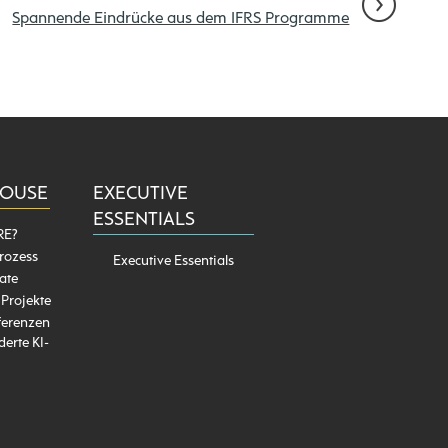
Spannende Eindrücke aus dem IFRS Programme
HOUSE
EXECUTIVE
ESSENTIALS
RE?
rozess
Executive Essentials
ate
 Projekte
ferenzen
erte KI-