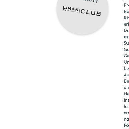
Pr
Be
Ri
er
De
ex
Su
Ge
Ge
Un
be
Au
Be
um
Ne
in
le
er
na
Fö