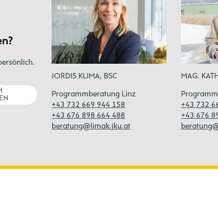
en?
persönlich.
MAG. KAT
JORDIS KLIMA, BSC
H
Programm
Programmberatung Linz
EN
+43 732 6
+43 732 669 944 158
+43 676 8
+43 676 898 664 488
beratung@
beratung@limak.jku.at