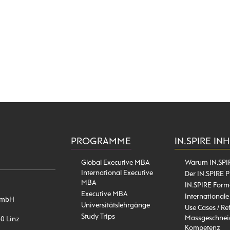
PROGRAMME
IN.SPIRE IN
Global Executive MBA
Warum IN.SPI
International Executive
Der IN.SPIRE P
MBA
IN.SPIRE Form
Executive MBA
Internationale
l GmbH
Universitätslehrgänge
Use Cases / Re
Study Trips
Massgeschneid
40 Linz
Kompetenz