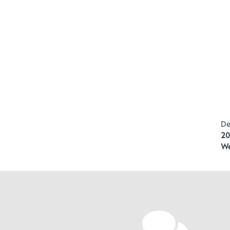
De
2
We