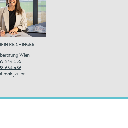
HRIN REICHINGER
beratung Wien
69 944 155
98 664 486
limak.jku.at