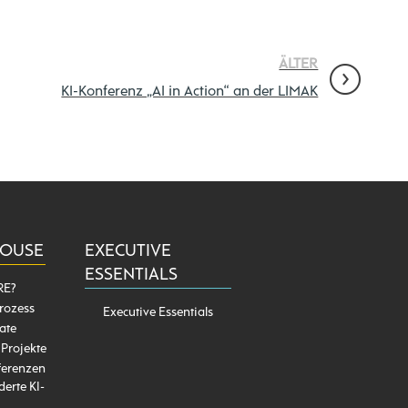
ÄLTER
KI-Konferenz „AI in Action“ an der LIMAK
HOUSE
EXECUTIVE
ESSENTIALS
RE?
rozess
Executive Essentials
ate
 Projekte
ferenzen
erte KI-